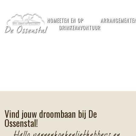
HOME
ETEN EN
OP
ARRANGEMENTE
DRINKEN
AVONTUUR
Vind jouw droombaan bij De
Ossenstal!
Hallo pannenkoekenliefhebbers en