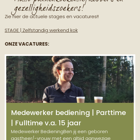
gezelligheidszoekers!
Zie hier de actuele stages en vacatures!!
STAGE | Zelfstandig werkend kok
ONZE VACATURES:
Medewerker bediening | Parttime
| Fulltime v.a. 15 jaar
Medewerker BedieningBen jij een geboren
gastheer/-vrouw met een altijd aanwezige